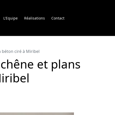
L'Equipe
Réalisations
Contact
 béton ciré à Miribel
 chêne et plans
iribel