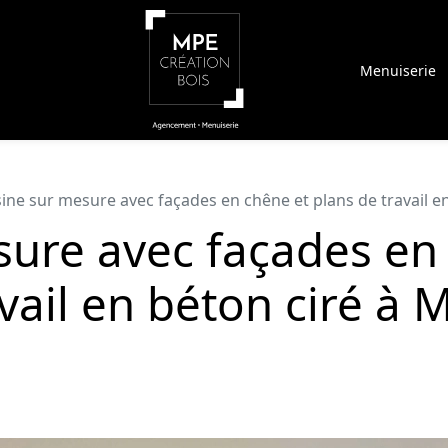
Menuiserie
ine sur mesure avec façades en chêne et plans de travail en
sure avec façades en
vail en béton ciré à M